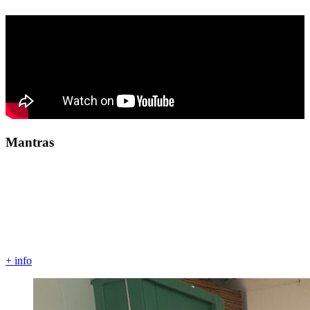
Mantras
Om bhur bhuvaha svaha
Tat savitur varenyam
Bhargo devasya dhimahi
Dhiyo yonah prachodayat
+ info