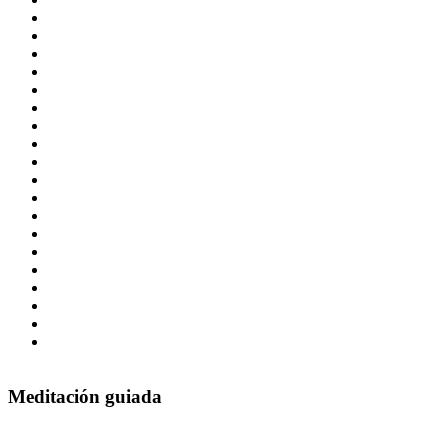
© Free
Joomla! 3 Modules
- by
VinaGecko.com
Meditación guiada