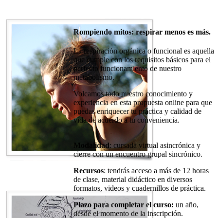
Rompiendo mitos: respirar menos es más.
La respiración orgánica o funcional es aquella
que cumple con los requisitos básicos para el
perfecto funcionamiento de nuestro
metabolismo.
Volcamos todo nuestro conocimiento y
experiencia en esta propuesta online para que
puedas enriquecer tu práctica y calidad de
vida de acuerdo a tu conveniencia.
Modalidad
: cursada virtual asincrónica y
cierre con un encuentro grupal sincrónico.
Recursos
: tendrás acceso a más de 12 horas
de clase, material didáctico en diversos
formatos, videos y cuadernillos de práctica.
Plazo para completar el curso:
un año,
desde el momento de la inscripción.