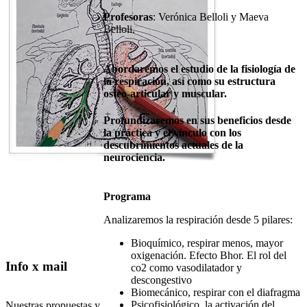
Profesoras
: Verónica Belloli y Maeva
Belloli.
Abordaremos el estudio de la fisiología de
la respiración, así como su estructura
osteo-articular y muscular.
Profundizaremos en sus beneficios desde
la práctica y el vínculo con los
descubrimientos actuales de la
neurociencia.
Programa
Analizaremos la respiración desde 5 pilares:
Bioquímico, respirar menos, mayor
oxigenación. Efecto Bhor. El rol del
Info x mail
co2 como vasodilatador y
descongestivo
Biomecánico, respirar con el diafragma
Psicofisiológico ,la activación del
Nuestras propuestas y