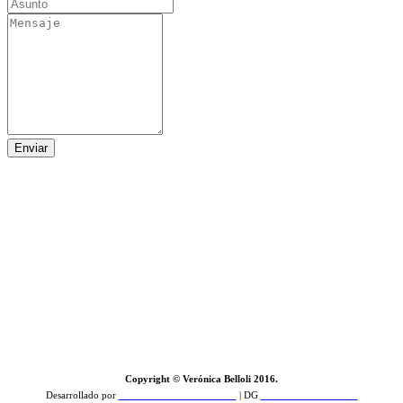
Enviar
Copyright © Verónica Belloli 2016.
Desarrollado por
Zamba Feroz Comunicación
| DG
PCD Estudio de Diseño