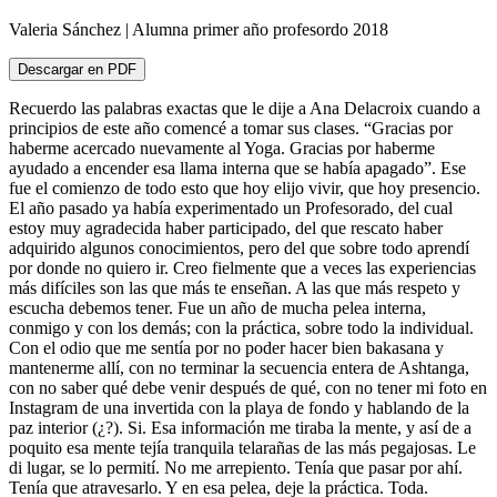
Valeria Sánchez | Alumna primer año profesordo 2018
Descargar en PDF
Recuerdo las palabras exactas que le dije a Ana Delacroix cuando a
principios de este año comencé a tomar sus clases. “Gracias por
haberme acercado nuevamente al Yoga. Gracias por haberme
ayudado a encender esa llama interna que se había apagado”. Ese
fue el comienzo de todo esto que hoy elijo vivir, que hoy presencio.
El año pasado ya había experimentado un Profesorado, del cual
estoy muy agradecida haber participado, del que rescato haber
adquirido algunos conocimientos, pero del que sobre todo aprendí
por donde no quiero ir. Creo fielmente que a veces las experiencias
más difíciles son las que más te enseñan. A las que más respeto y
escucha debemos tener. Fue un año de mucha pelea interna,
conmigo y con los demás; con la práctica, sobre todo la individual.
Con el odio que me sentía por no poder hacer bien bakasana y
mantenerme allí, con no terminar la secuencia entera de Ashtanga,
con no saber qué debe venir después de qué, con no tener mi foto en
Instagram de una invertida con la playa de fondo y hablando de la
paz interior (¿?). Si. Esa información me tiraba la mente, y así de a
poquito esa mente tejía tranquila telarañas de las más pegajosas. Le
di lugar, se lo permití. No me arrepiento. Tenía que pasar por ahí.
Tenía que atravesarlo. Y en esa pelea, deje la práctica. Toda.