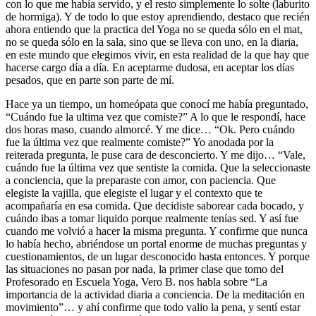
con lo que me había servido, y el resto simplemente lo solte (laburito
de hormiga). Y de todo lo que estoy aprendiendo, destaco que recién
ahora entiendo que la practica del Yoga no se queda sólo en el mat,
no se queda sólo en la sala, sino que se lleva con uno, en la diaria,
en este mundo que elegimos vivir, en esta realidad de la que hay que
hacerse cargo día a día. En aceptarme dudosa, en aceptar los días
pesados, que en parte son parte de mí.
Hace ya un tiempo, un homeópata que conocí me había preguntado,
“Cuándo fue la ultima vez que comiste?” A lo que le respondí, hace
dos horas maso, cuando almorcé. Y me dice… “Ok. Pero cuándo
fue la última vez que realmente comiste?” Yo anodada por la
reiterada pregunta, le puse cara de desconcierto. Y me dijo… “Vale,
cuándo fue la última vez que sentiste la comida. Que la seleccionaste
a conciencia, que la preparaste con amor, con paciencia. Que
elegiste la vajilla, que elegiste el lugar y el contexto que te
acompañaría en esa comida. Que decidiste saborear cada bocado, y
cuándo ibas a tomar liquido porque realmente tenías sed. Y así fue
cuando me volvió a hacer la misma pregunta. Y confirme que nunca
lo había hecho, abriéndose un portal enorme de muchas preguntas y
cuestionamientos, de un lugar desconocido hasta entonces. Y porque
las situaciones no pasan por nada, la primer clase que tomo del
Profesorado en Escuela Yoga, Vero B. nos habla sobre “La
importancia de la actividad diaria a conciencia. De la meditación en
movimiento”… y ahí confirme que todo valio la pena, y sentí estar