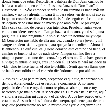
donde tenía que estar. Recordé las palabras de Don Juan cuando le
habla a su alumno, en el libro “Las enseñanzas de Don Juan” de
Castaneda: “…Sólo entonces sabrás que un camino es nada más un
camino, y no hay afrenta, ni para ti ni para otros, en dejarlo si eso es
lo que tu corazón te dice. Pero tu decisión de seguir en el camino o
de dejarlo debe estar libre de miedo y de ambición. Te prevengo.
Mira cada camino de cerca y con intención. Pruebalo tantas veces
como consideres necesario. Luego hazte a ti mismo, y a ti solo, una
pregunta. Es una pregunta que sólo se hace un hombre muy viejo.
Mi benefactor me habló de ella una vez cuando yo era joven, y mi
sangre era demasiado vigorosa para que yo la entendiera. Ahora sí
la entiendo. Te diré cual es: ¿Tiene corazón este camino? Si tiene, el
camino es bueno; si no, de nada sirve. Ningún camino lleva a
ninguna parte, pero uno tiene corazón y el otro no. Uno hace gozoso
el viaje; mientras lo sigas, eres uno con él. El otro te hará maldecir tu
vida. Uno te hace fuerte; el otro te debilita”. Sentí que esa llama que
se había encendido era el corazón diciéndome que por ahí era.
Y eso es el Yoga para mí hoy, aceptando el que fue, y abrazando el
de hoy. Aprendiendo qué es respirar a conciencia. A no tener
prejuicio de cómo estoy, de cómo respiro, a saber que no estoy
haciendo algo mal o bien. A saber que ESTOY en este instante, aquí
y ahora; a escuchar mi cuerpo y el del otro. A que hoy puedo esto, y
esta bien. A escuchar la sabiduría del cuerpo, qué tiene para decirme
hoy, que posiblemente no sea lo mismo que ayer. A organizar una