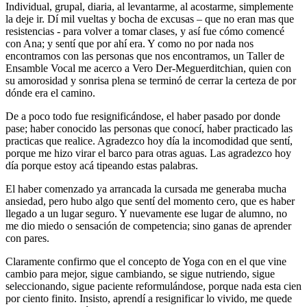
Individual, grupal, diaria, al levantarme, al acostarme, simplemente
la deje ir. Dí mil vueltas y bocha de excusas – que no eran mas que
resistencias - para volver a tomar clases, y así fue cómo comencé
con Ana; y sentí que por ahí era. Y como no por nada nos
encontramos con las personas que nos encontramos, un Taller de
Ensamble Vocal me acerco a Vero Der-Meguerditchian, quien con
su amorosidad y sonrisa plena se terminó de cerrar la certeza de por
dónde era el camino.
De a poco todo fue resignificándose, el haber pasado por donde
pase; haber conocido las personas que conocí, haber practicado las
practicas que realice. Agradezco hoy día la incomodidad que sentí,
porque me hizo virar el barco para otras aguas. Las agradezco hoy
día porque estoy acá tipeando estas palabras.
El haber comenzado ya arrancada la cursada me generaba mucha
ansiedad, pero hubo algo que sentí del momento cero, que es haber
llegado a un lugar seguro. Y nuevamente ese lugar de alumno, no
me dio miedo o sensación de competencia; sino ganas de aprender
con pares.
Claramente confirmo que el concepto de Yoga con en el que vine
cambio para mejor, sigue cambiando, se sigue nutriendo, sigue
seleccionando, sigue paciente reformulándose, porque nada esta cien
por ciento finito. Insisto, aprendí a resignificar lo vivido, me quede