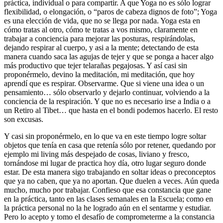
práctica, individual o para compartir. A que Yoga no es sólo lograr
flexibilidad, o elongación, o “paros de cabeza dignos de foto”; Yoga
es una elección de vida, que no se llega por nada. Yoga esta en
cómo tratas al otro, cómo te tratas a vos mismo, claramente en
trabajar a conciencia para mejorar las posturas, respirándolas,
dejando respirar al cuerpo, y asi a la mente; detectando de esta
manera cuando saca las agujas de tejer y que se ponga a hacer algo
más productivo que tejer telarañas pegajosas. Y así casi sin
proponérmelo, devino la meditación, mi meditación, que hoy
aprendí que es respirar. Observarme. Que si viene una idea o un
pensamiento… sólo observarlo y dejarlo continuar, volviendo a la
conciencia de la respiración. Y que no es necesario irse a India o a
un Retiro al Tibet… que hasta en el bondi podemos hacerlo. El resto
son excusas.
Y casi sin proponérmelo, en lo que va en este tiempo logre soltar
objetos que tenía en casa que retenía sólo por retener, quedando por
ejemplo mi living más despejado de cosas, liviano y fresco,
tornándose mi lugar de practica hoy día, otro lugar seguro donde
estar. De esta manera sigo trabajando en soltar ideas o preconceptos
que ya no caben, que ya no aportan. Que duelen a veces. Aún queda
mucho, mucho por trabajar. Confieso que esa constancia que gane
en la práctica, tanto en las clases semanales en la Escuela; como en
la práctica personal no la he logrado aún en el sentarme y estudiar.
Pero lo acepto y tomo el desafío de comprometerme a la constancia